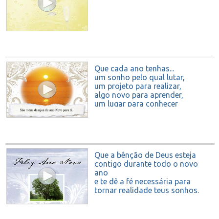
Que cada ano tenhas...
um sonho pelo qual lutar,
um projeto para realizar,
algo novo para aprender,
um lugar para conhecer
e alguém a quem amar.
São meus desejos de Ano Novo
para ti.
Que a bênção de Deus esteja
contigo durante todo o novo
ano
e te dê a fé necessária para
tornar realidade teus sonhos.
Feliz Ano Novo