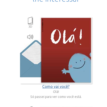
3D
Como vai você?
Olá!
Só passei para ver como você está.