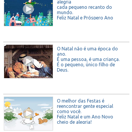
alegria
cada pequeno recanto do
mundo.
Feliz Natal e Próspero Ano
Novo
O Natal não é uma época do
ano.
É uma pessoa, é uma criança.
É o pequeno, único filho de
Deus.
E ainda hoje, depois de tantos
séculos,
segue buscando onde nascer.
Ofereça-lhe um lugar em seu
coração
O melhor das Festas é
e conhecerá o verdadeiro
reencontrar gente especial
significado do Natal.
como você.
Feliz Natal.
Feliz Natal e um Ano Novo
cheio de alegria!