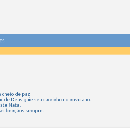
ES
a cheio de paz
or de Deus guie seu caminho no novo ano.
ste Natal
uas bençãos sempre.