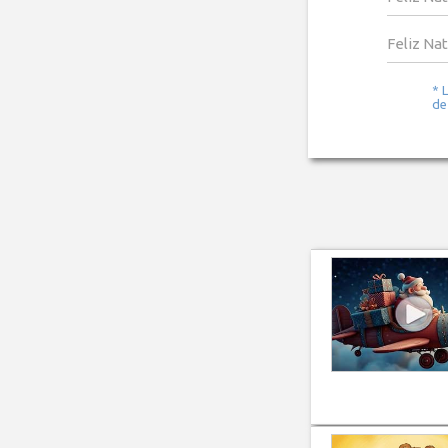
Feliz Na
* 
de