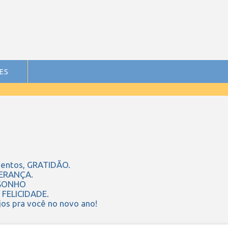
ES
entos, GRATIDÃO.
PERANÇA.
 SONHO
 FELICIDADE.
os pra você no novo ano!