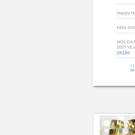
Happy Ne
Feliz An
NÓS DA 
2021 SEJ
cartão
* 
de