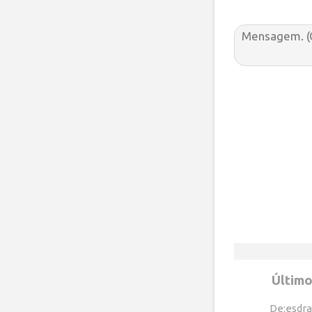
Último
De:esdra