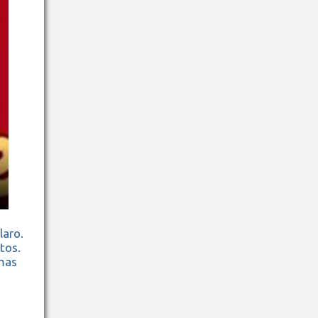
laro.
tos.
mas