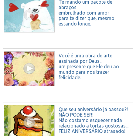
Te mando um pacote de
abraços
embrulhado com amor
para te dizer que, mesmo
estando longe,
estou pensando em você hoje.
Feliz Aniversário!
Você é uma obra de arte
assinada por Deus...
um presente que Ele deu ao
mundo para nos trazer
felicidade.
Que te abençoe em seu
aniversário e sempre!
Que seu aniversário já passou?!
NÃO PODE SER!
Não costumo esquecer nada
relacionado a tortas gostosas...
FELIZ ANIVERSÁRIO atrasado!