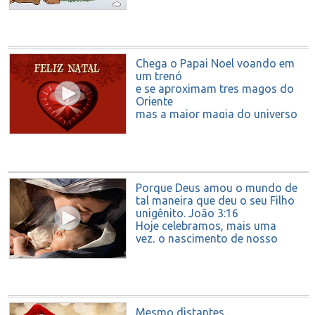
tua de felicidade e amor.
Feliz Natal e próspero Ano
Novo!
Chega o Papai Noel voando em
um trenó
e se aproximam tres magos do
Oriente
mas a maior magia do universo
segue sendo... TU
Te quero
Feliz Natal
Porque Deus amou o mundo de
tal maneira que deu o seu Filho
unigênito. João 3:16
Hoje celebramos, mais uma
vez, o nascimento de nosso
Salvador.
Feliz Natal
Mesmo distantes...