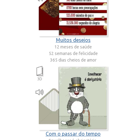
Muitos desejos
12 meses de saúde
52 semanas de felicidade
365 dias cheios de amor
8760 horas sem preocupações
525.600 minutos de paz e
3D
31.536.000 segundos de alegria.
Desejo tudo isso a você no seu aniversário.
PARABÉNS!
Com o passar do tempo