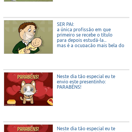
Feliz Dia dos Pais
SER PAI:
a única profissão em que
primeiro se recebe o título
para depois estudá-la...
mas é a ocupação mais bela do
mundo!
Feliz Dia dos Pais
Neste dia tão especial eu te
envio este presentinho:
PARABÉNS!
Neste dia tão especial eu te