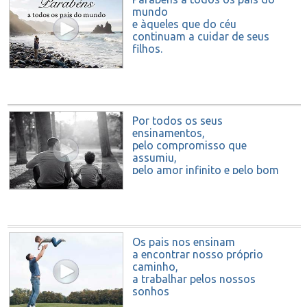
mundo
e àqueles que do céu
continuam a cuidar de seus
filhos.
Feliz Dia dos Pais
Por todos os seus
ensinamentos,
pelo compromisso que
assumiu,
pelo amor infinito e pelo bom
exemplo que dá,
você merece o melhor Dia dos
Pais!
PARABÉNS
Os pais nos ensinam
a encontrar nosso próprio
caminho,
a trabalhar pelos nossos
sonhos
e a dar o melhor de nós.