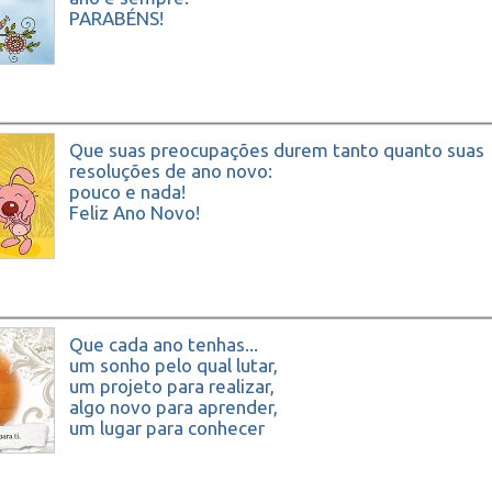
PARABÉNS!
Que suas preocupações durem tanto quanto suas
resoluções de ano novo:
pouco e nada!
Feliz Ano Novo!
Que cada ano tenhas...
um sonho pelo qual lutar,
um projeto para realizar,
algo novo para aprender,
um lugar para conhecer
e alguém a quem amar.
São meus desejos de Ano Novo para ti.