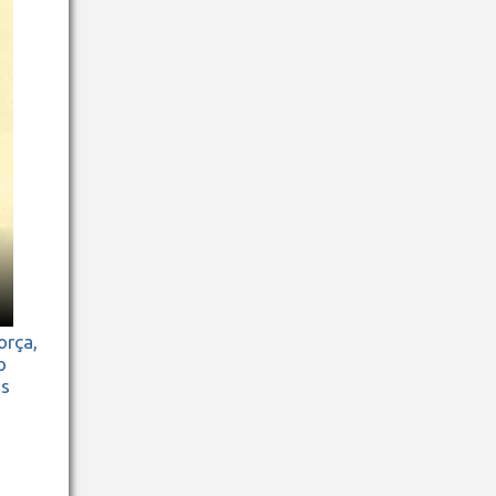
orça,
o
os