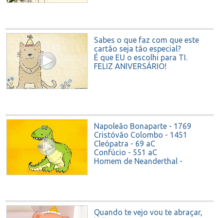
Sabes o que faz com que este
cartão seja tão especial?
É que EU o escolhi para TI.
FELIZ ANIVERSÁRIO!
Napoleão Bonaparte - 1769
Cristóvão Colombo - 1451
Cleópatra - 69 aC
Confúcio - 551 aC
Homem de Neanderthal -
130.000 anos
Tyrannosaurus Rex - 67
milhões de anos.
Você se sente mais jovem
ainda?
Quando te vejo vou te abraçar,
Feliz aniversário!